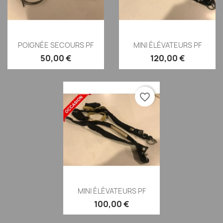
Aperçu rapide
Aperçu rapide


POIGNÉE SECOURS PF
MINI ÉLÉVATEURS PF
50,00 €
120,00 €
favorite_border
Aperçu rapide

MINI ÉLÉVATEURS PF
100,00 €