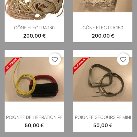
Aperçu rapide
Aperçu rapide


CÔNE ELECTRA 130
CÔNE ELECTRA 150
200,00 €
200,00 €
favorite_border
favorite_border
Aperçu rapide
Aperçu rapide


POIGNÉE DE LIBÉRATION PF
POIGNÉE SECOURS PF MINI
50,00 €
50,00 €