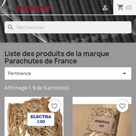
shopping_cart


(0)
search
Liste des produits de la marque
Parachutes de France

Pertinence
Affichage 1-9 de 9 article(s)
favorite_border
favorite_border