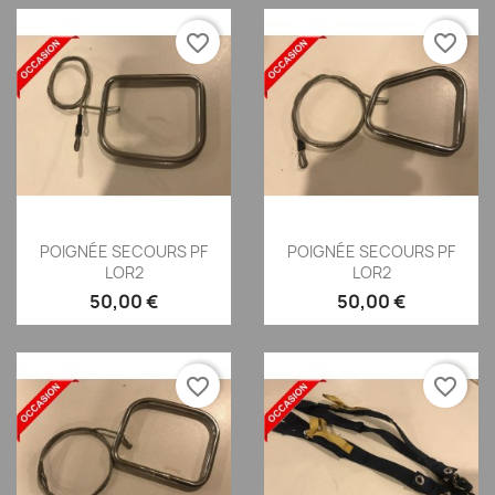
favorite_border
favorite_border
Aperçu rapide
Aperçu rapide


POIGNÉE SECOURS PF
POIGNÉE SECOURS PF
LOR2
LOR2
50,00 €
50,00 €
favorite_border
favorite_border